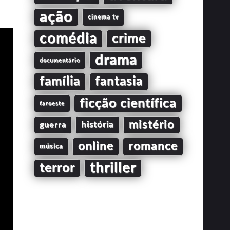
ação
cinema tv
comédia
crime
drama
documentário
família
fantasia
ficção científica
faroeste
mistério
guerra
história
online
romance
música
thriller
terror