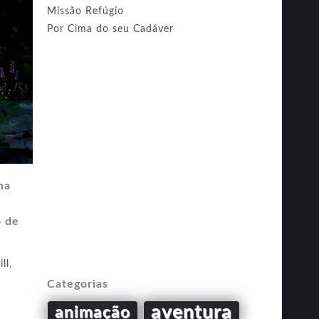
Missão Refúgio
Por Cima do seu Cadáver
ha
o de
ll
,
Categorias
aventura
animação