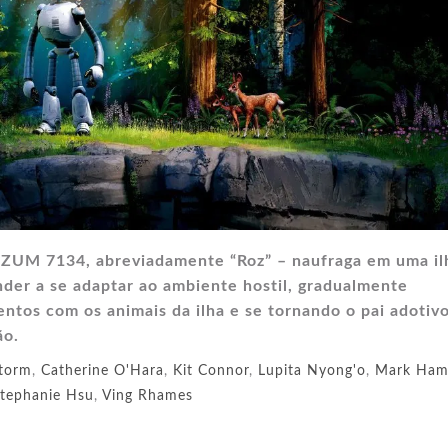
ZUM 7134, abreviadamente “Roz” – naufraga em uma il
der a se adaptar ao ambiente hostil, gradualmente
ntos com os animais da ilha e se tornando o pai adotiv
ão.
torm
,
Catherine O'Hara
,
Kit Connor
,
Lupita Nyong'o
,
Mark Hami
tephanie Hsu
,
Ving Rhames