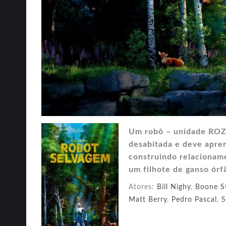
Um robô – unidade ROZ
desabitada e deve apren
construindo relacioname
um filhote de ganso órf
Atores:
Bill Nighy
,
Boone S
Matt Berry
,
Pedro Pascal
,
S