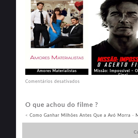
Amores Materialistas
Missão: Impossível – 
Final
em
Comentários desativados
Um
Lugar
O que achou do filme ?
Silencioso:
Dia
<
Como Ganhar Milhões Antes Que a Avó Morra
-
M
Um
Co