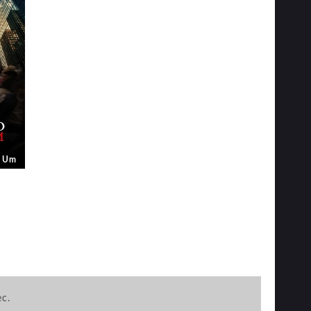
a Um
ec.