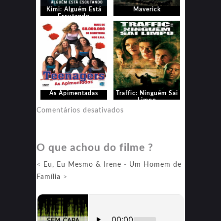
Kimi: Alguém Está
Maverick
Escutando
As Apimentadas
Traffic: Ninguém Sai
Limpo
em
Comentários desativados
Traffic:
Ninguém
O que achou do filme ?
Sai
Limpo
<
Eu, Eu Mesmo & Irene
-
Um Homem de
Família
>