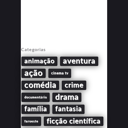
Categorias
aventura
animação
ação
cinema tv
comédia
crime
drama
documentário
família
fantasia
ficção científica
faroeste