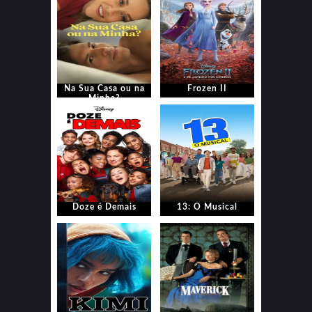
Na Sua Casa ou na
Frozen II
Minha?
Doze é Demais
13: O Musical