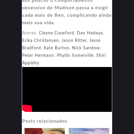
aos poucos o comportamento
obsessivo de Madison passa a exigir
cada mais de Ben, complicando ainda
mais sua vida.
Atores:
Clayne Crawford
,
Dan Hedaya
,
Erika Christensen
,
Jason Ritter
,
Jesse
Bradford
,
Kate Burton
,
Nick Sandow
,
Peter Hermann
,
Phyllis Somerville
,
Shiri
Appleby
Posts relacionados