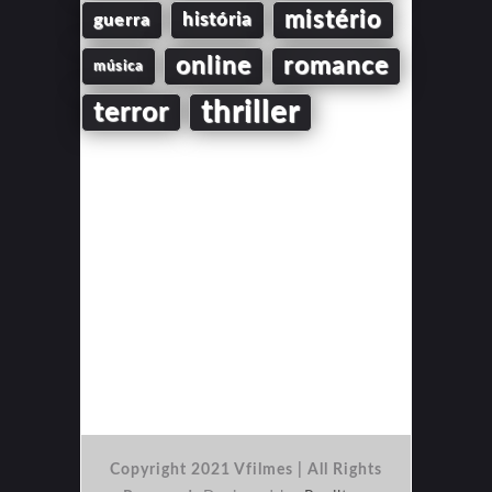
mistério
guerra
história
online
romance
música
thriller
terror
Copyright 2021 Vfilmes | All Rights