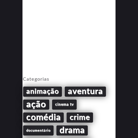
Categorias
aventura
animação
ação
cinema tv
comédia
crime
drama
documentário