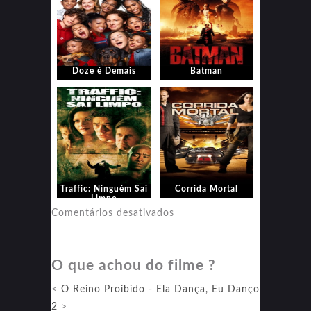
Doze é Demais
Batman
Traffic: Ninguém Sai
Corrida Mortal
Limpo
em
Comentários desativados
Corrida
Mortal
O que achou do filme ?
<
O Reino Proibido
-
Ela Dança, Eu Danço
2
>