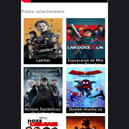
Posts relacionados
Ladrões
Esqueceram de Mim
no Lar, Doce Lar
Animais Fantásticos:
Homem-Aranha no
Os Crimes de
Aranhaverso
Grindelwald