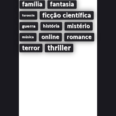
família
fantasia
ficção científica
faroeste
mistério
guerra
história
online
romance
música
thriller
terror