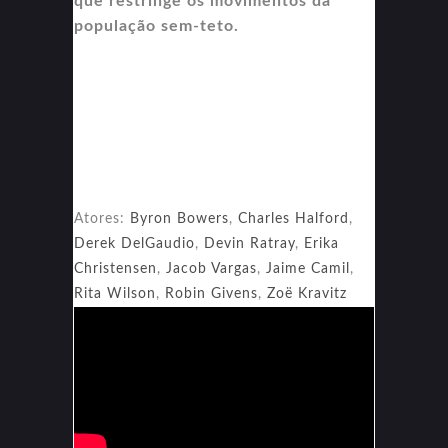
que restringe os movimentos da
população sem-teto.
Atores:
Byron Bowers
,
Charles Halford
,
Derek DelGaudio
,
Devin Ratray
,
Erika
Christensen
,
Jacob Vargas
,
Jaime Camil
,
Rita Wilson
,
Robin Givens
,
Zoë Kravitz