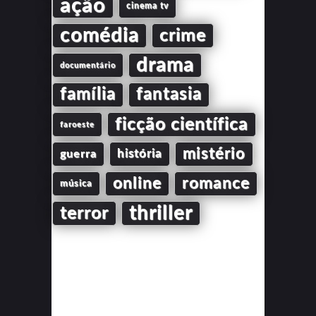
ação
cinema tv
comédia
crime
drama
documentário
família
fantasia
ficção científica
faroeste
mistério
guerra
história
online
romance
música
thriller
terror