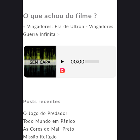
&
O que achou do filme ?
Cash:
Os
<
Vingadores: Era de Ultron
-
Vingadores:
Vingadores
Guerra Infinita
>
Posts recentes
O Jogo do Predador
Todo Mundo em Pânico
As Cores do Mal: Preto
Missão Refúgio