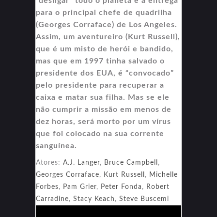
“desligar” todo o planeta e a entrega
para o principal chefe de quadrilha
(Georges Corraface) de Los Angeles.
Assim, um aventureiro (Kurt Russell),
que é um misto de herói e bandido,
mas que em 1997 tinha salvado o
presidente dos EUA, é “convocado”
pelo presidente para recuperar a
caixa e matar sua filha. Mas se ele
não cumprir a missão em menos de
dez horas, será morto por um vírus
que foi colocado na sua corrente
sanguínea.
Atores:
A.J. Langer
,
Bruce Campbell
,
Georges Corraface
,
Kurt Russell
,
Michelle
Forbes
,
Pam Grier
,
Peter Fonda
,
Robert
Carradine
,
Stacy Keach
,
Steve Buscemi