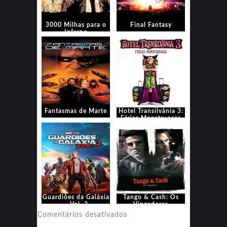
3000 Milhas para o
Final Fantasy
Inferno
Fantasmas de Marte
Hotel Transilvânia 3:
Férias Monstruosas
Guardiões da Galáxia
Tango & Cash: Os
– Vol. 2
Vingadores
em
Comentários desativados
Tango