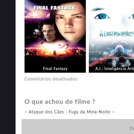
Final Fantasy
A.I.: Inteligência Arti
em
Comentários desativados
Casa
Gucci
O que achou do filme ?
<
Ataque dos Cães
-
Fuga da Meia-Noite
>
Co