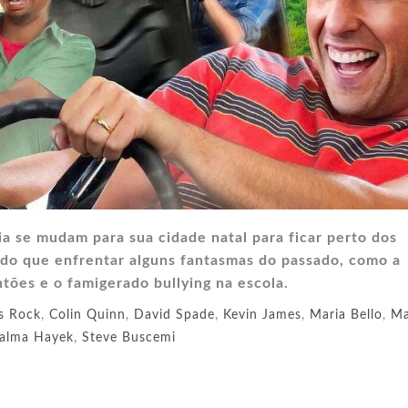
ia se mudam para sua cidade natal para ficar perto dos
do que enfrentar alguns fantasmas do passado, como a
ntões e o famigerado bullying na escola.
s Rock
,
Colin Quinn
,
David Spade
,
Kevin James
,
Maria Bello
,
Ma
alma Hayek
,
Steve Buscemi