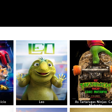
ício
Leo
As Tartarugas Ninjas: C
Mutante