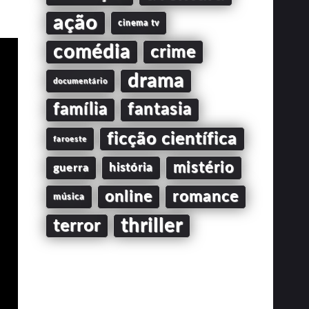
ação
cinema tv
comédia
crime
drama
documentário
família
fantasia
ficção científica
faroeste
mistério
guerra
história
online
romance
música
thriller
terror