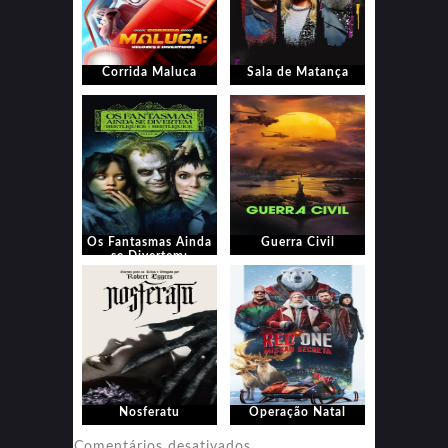
Corrida Maluca
Sala de Matança
Os Fantasmas Ainda
Guerra Civil
se Divertem:
Beetlejuice
Beetlejuice
Nosferatu
Operação Natal
em
Comentários desativados