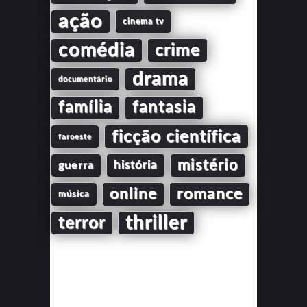
ação
cinema tv
comédia
crime
drama
documentário
família
fantasia
ficção científica
faroeste
mistério
guerra
história
online
romance
música
thriller
terror