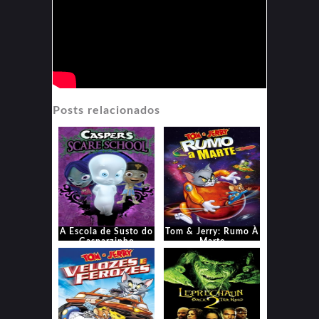
Posts relacionados
A Escola de Susto do
Tom & Jerry: Rumo À
Gasparzinho
Marte