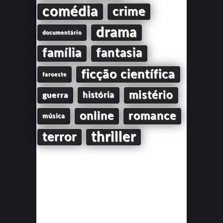
comédia
crime
drama
documentário
família
fantasia
ficção científica
faroeste
mistério
guerra
história
online
romance
música
thriller
terror