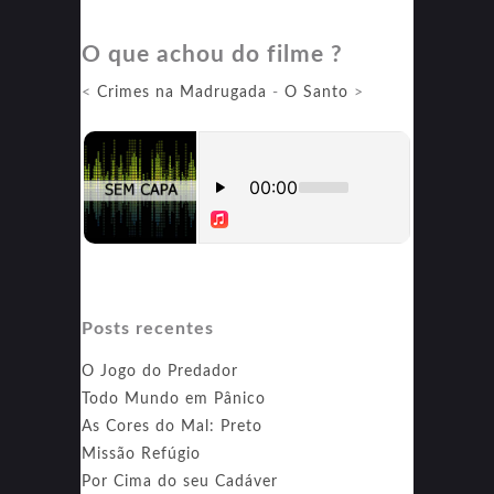
da
O que achou do filme ?
Justiça:
Sombria
<
Crimes na Madrugada
-
O Santo
>
Posts recentes
O Jogo do Predador
Todo Mundo em Pânico
As Cores do Mal: Preto
Missão Refúgio
Por Cima do seu Cadáver