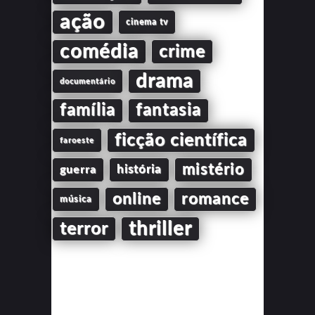
ação
cinema tv
comédia
crime
drama
documentário
família
fantasia
ficção científica
faroeste
mistério
guerra
história
online
romance
música
thriller
terror