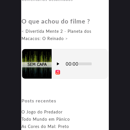
The
Beekeeper:
O que achou do filme ?
Rede
de
<
Divertida Mente 2
-
Planeta dos
Vingança
Macacos: O Reinado
>
Posts recentes
O Jogo do Predador
Todo Mundo em Pânico
As Cores do Mal: Preto