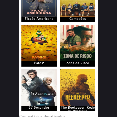
Ficção Americana
Campeões
Patos!
Zona de Risco
57 Segundos
The Beekeeper: Rede
de Vingança
em
Comentários desativados