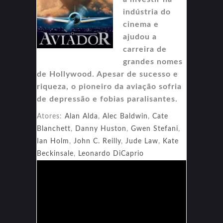
indústria do
cinema e
ajudou a
carreira de
grandes nomes
de Hollywood. Apesar de sucesso e
riqueza, o pioneiro da aviação sofria
de depressão e fobias paralisantes.
Atores:
Alan Alda
,
Alec Baldwin
,
Cate
Blanchett
,
Danny Huston
,
Gwen Stefani
,
Ian Holm
,
John C. Reilly
,
Jude Law
,
Kate
Beckinsale
,
Leonardo DiCaprio