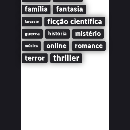
família
fantasia
ficção científica
faroeste
mistério
guerra
história
online
romance
música
thriller
terror