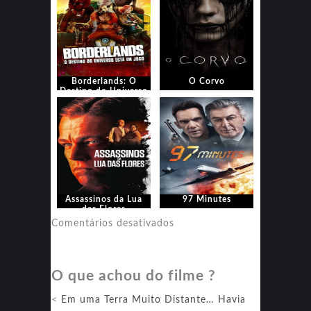
Borderlands: O
O Corvo
Destino do Universo
Está em Jogo
Assassinos da Lua
97 Minutes
das Flores
em
Comentários desativados
97
Minutes
O que achou do filme ?
<
Em uma Terra Muito Distante… Havia