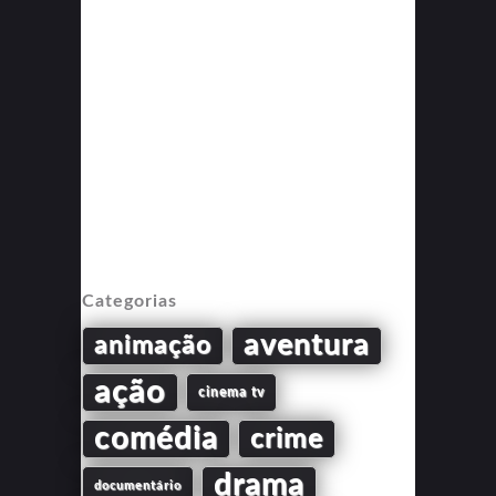
Categorias
aventura
animação
ação
cinema tv
comédia
crime
drama
documentário