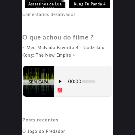
Assassinos da Lua
Kung Fu Panda 4
das Flores
em
Comentários desativados
Kung
Fu
O que achou do filme ?
Panda
4
<
Meu Malvado Favorito 4
-
Godzilla x
Kong: The New Empire
>
Posts recentes
O Jogo do Predador