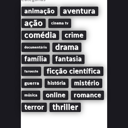
aventura
animação
ação
cinema tv
comédia
crime
drama
documentário
família
fantasia
ficção científica
faroeste
mistério
guerra
história
online
romance
música
thriller
terror