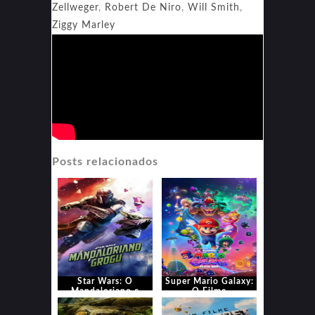
Zellweger
,
Robert De Niro
,
Will Smith
,
Ziggy Marley
Posts relacionados
Star Wars: O
Super Mario Galaxy:
Mandaloriano e
O Filme
Grogu