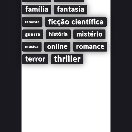
família
fantasia
ficção científica
faroeste
mistério
guerra
história
online
romance
música
thriller
terror