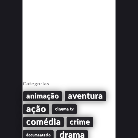
Categorias
aventura
animação
ação
cinema tv
comédia
crime
drama
documentário