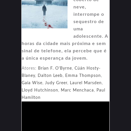
neve,
interrompe o
sequestro de
uma
adolescente. A
horas da cidade mais próxima e sem
sinal de telefone, ela percebe que é
a única esperança da jovem.
Atores:
Brían F. O'Byrne
,
Cúán Hosty-
Blaney
,
Dalton Leeb
,
Emma Thompson
,
Gaia Wise
,
Judy Greer
,
Laurel Marsden
,
Lloyd Hutchinson
,
Marc Menchaca
,
Paul
Hamilton