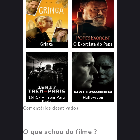
Gringa
O Exorcista do Papa
15h17 – Trem Para
Halloween
Paris
em
Comentários desativados
Halloween
O que achou do filme ?