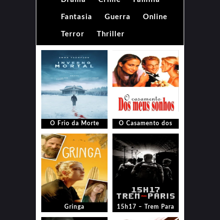
Fantasia
Guerra
Online
Terror
Thriller
O Frio da Morte
O Casamento dos
Meus Sonhos
Gringa
15h17 – Trem Para
Paris