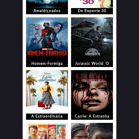
Amaldiçoados
De Repente 30
Homem-Formiga
Jurassic World: O
Mundo dos
Dinossauros
A Extraordinária
Carrie: A Estranha
Garota Chamada
Estrela em
Hollywood