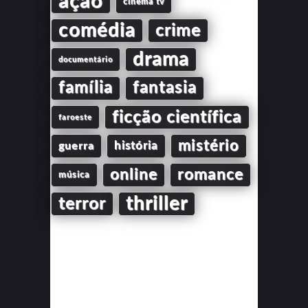
ação
cinema tv
comédia
crime
drama
documentário
família
fantasia
ficção científica
faroeste
mistério
guerra
história
online
romance
música
thriller
terror