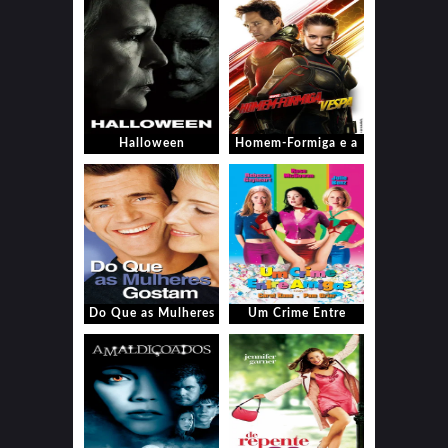
Halloween
Homem-Formiga e a
Vespa
Do Que as Mulheres
Um Crime Entre
Gostam
Amigas