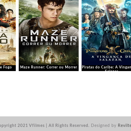
e Fogo
Maze Runner: Correr ou Morrer
Piratas do Caribe: A Vinga
Salazar
pyright 2021 Vfilmes | All Rights Reserved.
Designed by
Revilt