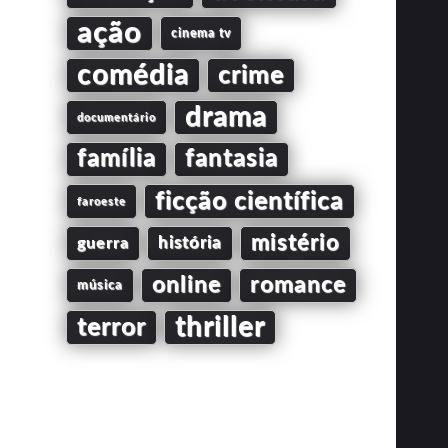
ação
cinema tv
comédia
crime
drama
documentário
família
fantasia
ficção científica
faroeste
mistério
guerra
história
online
romance
música
thriller
terror