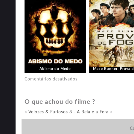
Abismo do Medo
Maze Runner: Prova d
em
Comentários desativados
Piratas
do
O que achou do filme ?
Caribe:
A
<
Velozes & Furiosos 8
-
A Bela e a Fera
>
Vingança
de
Co
Salazar