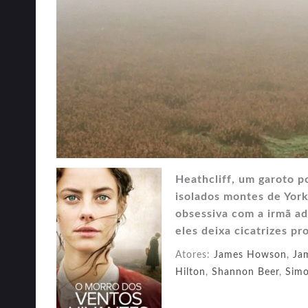
Heathcliff, um garoto p
isolados montes de York
obsessiva com a irmã ad
eles deixa cicatrizes pr
Atores:
James Howson
,
Ja
Hilton
,
Shannon Beer
,
Simo