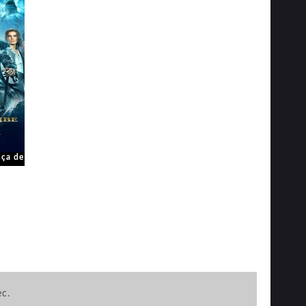
nça de
ec.