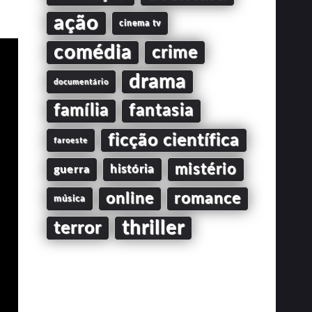
ação
cinema tv
comédia
crime
drama
documentário
família
fantasia
ficção científica
faroeste
mistério
guerra
história
online
romance
música
thriller
terror