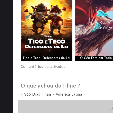
Tico e Teco: Defensores da Lei
O Céu Está em Todo 
em
Comentários desativados
O
Atirador:
O que achou do filme ?
Missão
Secreta
<
365 Dias Finais
-
America Latina
>
Co