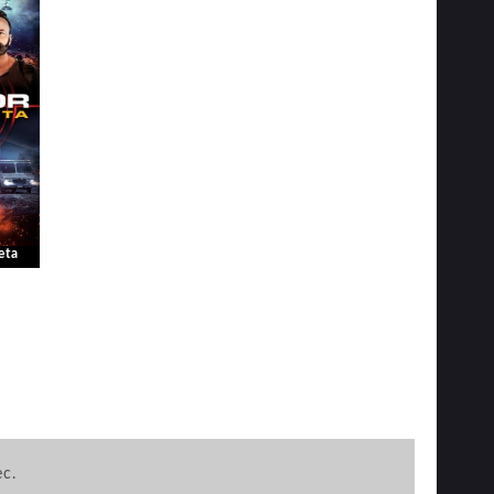
eta
ec.