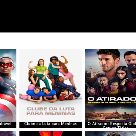
irável
Clube da Luta para Meninas
O Atirador: Resposta Glo
Equipe Tática