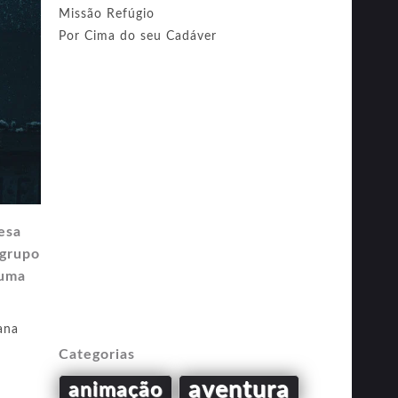
Missão Refúgio
Por Cima do seu Cadáver
esa
 grupo
 uma
ana
Categorias
aventura
animação