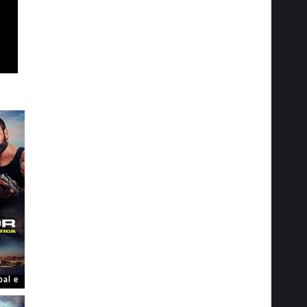
bal e