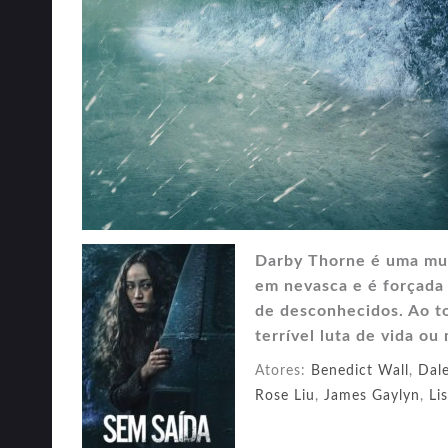
Darby Thorne é uma mulh
em nevasca e é forçada
de desconhecidos. Ao t
terrível luta de vida o
Atores:
Benedict Wall
,
Dal
Rose Liu
,
James Gaylyn
,
Li