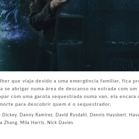
er que viaja devido a uma emergência familiar, fica pr
 a se abrigar numa área de descanso na estrada com um
opar com uma garota sequestrada numa van, ela encara
u morte para descobrir quem é o sequestrador.
e Dickey
,
Danny Ramirez
,
David Rysdahl
,
Dennis Haysbert
,
Hav
sa Zhang
,
Mila Harris
,
Nick Davies