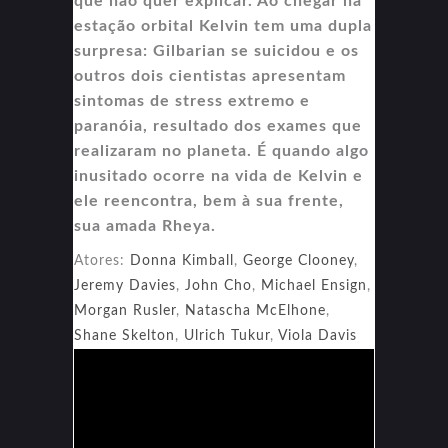
que não quer explicar. Ao chegar na
estação orbital Kelvin tem uma dupla
surpresa: Gilbarian se suicidou e os
outros dois cientistas apresentam
sintomas de stress extremo e
paranóia, resultado dos exames que
realizaram no planeta. É quando algo
inusitado ocorre na vida de Kelvin e
ele reencontra, bem à sua frente,
sua amada Rheya.
Atores:
Donna Kimball
,
George Clooney
,
Jeremy Davies
,
John Cho
,
Michael Ensign
,
Morgan Rusler
,
Natascha McElhone
,
Shane Skelton
,
Ulrich Tukur
,
Viola Davis