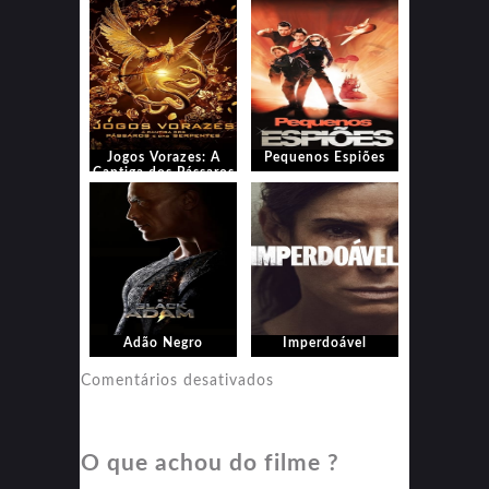
Jogos Vorazes: A
Pequenos Espiões
Cantiga dos Pássaros
e das Serpentes
Adão Negro
Imperdoável
em
Comentários desativados
Imperdoável
O que achou do filme ?