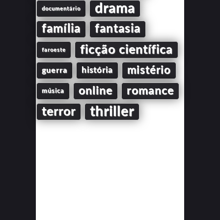
drama
documentário
família
fantasia
ficção científica
faroeste
mistério
guerra
história
online
romance
música
thriller
terror