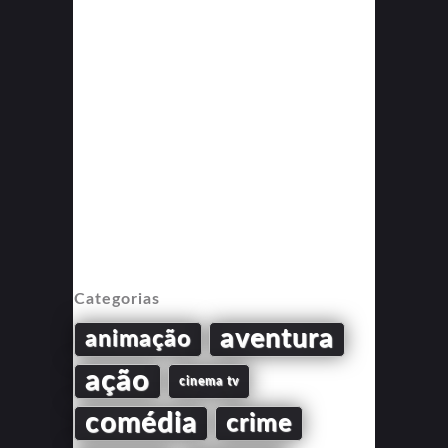
Categorias
aventura
animação
ação
cinema tv
comédia
crime