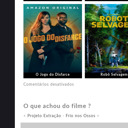
O Jogo do Disfarce
Robô Selvagem
em
Comentários desativados
Missão:
Impossível
O que achou do filme ?
–
Acerto
<
Projeto Extração
-
Frio nos Ossos
>
de
Contas