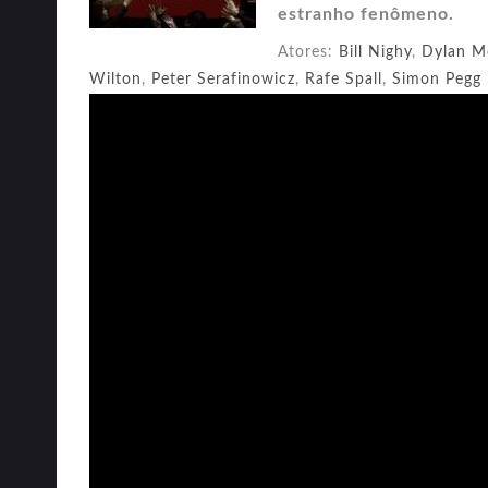
estranho fenômeno.
Atores:
Bill Nighy
,
Dylan M
Wilton
,
Peter Serafinowicz
,
Rafe Spall
,
Simon Pegg