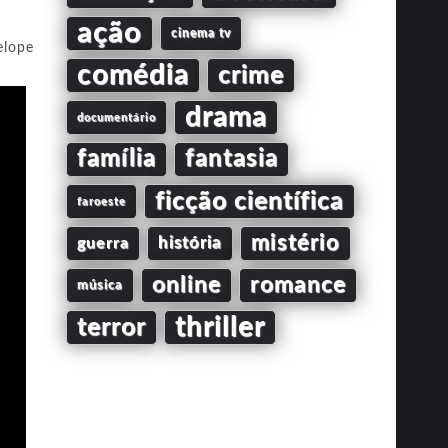
ação
cinema tv
elope
comédia
crime
drama
documentário
família
fantasia
ficção científica
faroeste
mistério
guerra
história
online
romance
música
thriller
terror