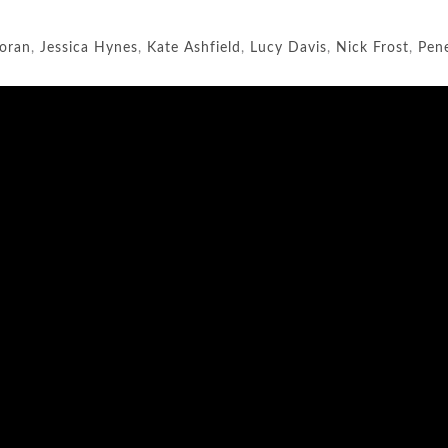
oran
,
Jessica Hynes
,
Kate Ashfield
,
Lucy Davis
,
Nick Frost
,
Pen