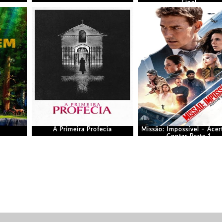
Final
A Primeira Profecia
Missão: Impossível – Acer
Contas Parte 1