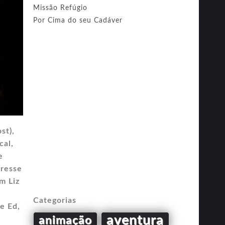
Missão Refúgio
Por Cima do seu Cadáver
st),
cal,
e
eresse
m Liz
Categorias
e Ed,
aventura
animação