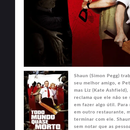
Shaun (Simon Pegg) trab
seu melhor amigo, e Pet
mas Liz (Kate Ashfield)
reclama que ele não se 
em fazer algo útil. Par
em outro restaurante, m
terminar com ele. Shaun
sem notar que as pessoa