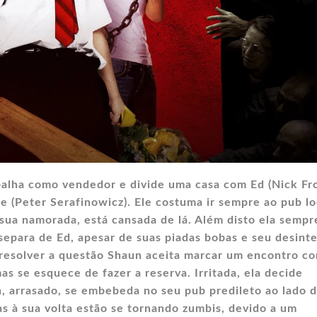
alha como vendedor e divide uma casa com Ed (Nick Fro
e (Peter Serafinowicz). Ele costuma ir sempre ao pub lo
, sua namorada, está cansada de lá. Além disto ela sempr
separa de Ed, apesar de suas piadas bobas e seu desint
a resolver a questão Shaun aceita marcar um encontro co
as se esquece de fazer a reserva. Irritada, ela decide
, arrasado, se embebeda no seu pub predileto ao lado d
s à sua volta estão se tornando zumbis, devido a um