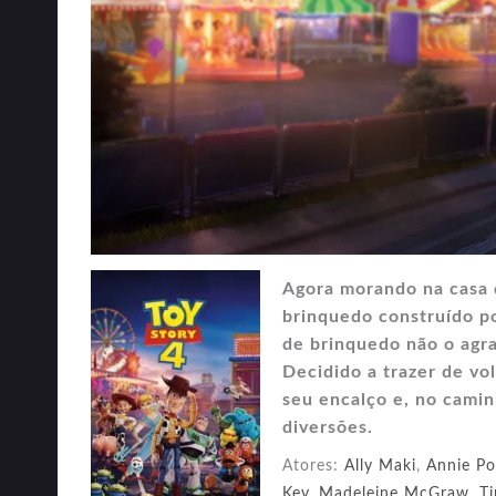
Agora morando na casa 
brinquedo construído p
de brinquedo não o agr
Decidido a trazer de vo
seu encalço e, no cami
diversões.
Atores:
Ally Maki
,
Annie Po
Key
,
Madeleine McGraw
,
Ti