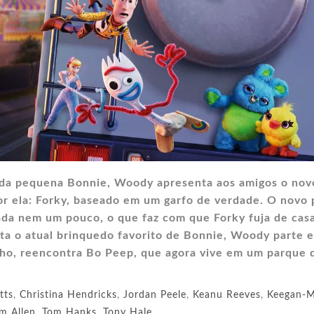
da pequena Bonnie, Woody apresenta aos amigos o nov
or ela: Forky, baseado em um garfo de verdade. O novo 
ada nem um pouco, o que faz com que Forky fuja de casa
lta o atual brinquedo favorito de Bonnie, Woody parte 
nho, reencontra Bo Peep, que agora vive em um parque 
tts
,
Christina Hendricks
,
Jordan Peele
,
Keanu Reeves
,
Keegan-M
m Allen
,
Tom Hanks
,
Tony Hale