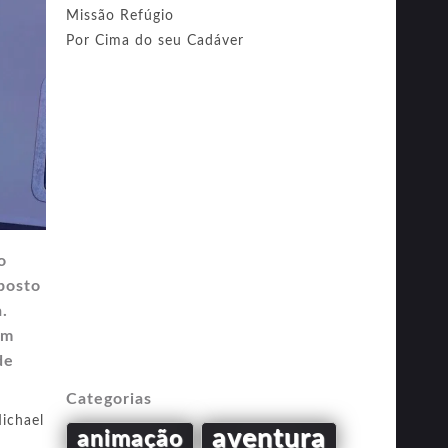
Missão Refúgio
Por Cima do seu Cadáver
o
posto
.
em
de
Categorias
ichael
aventura
animação