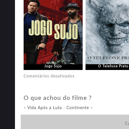
Jogo Sujo
O Telefone Preto
em
Comentários desativados
Sonic
3:
O que achou do filme ?
O
Filme
<
Vida Após a Luta
-
Continente
>
Co