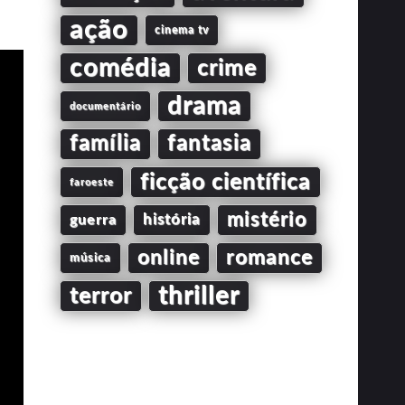
ação
cinema tv
comédia
crime
drama
documentário
família
fantasia
ficção científica
faroeste
mistério
guerra
história
online
romance
música
thriller
terror