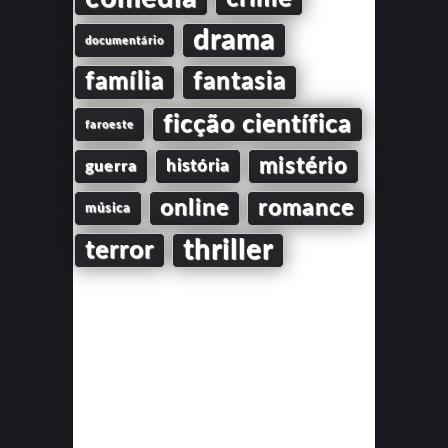
drama
documentário
família
fantasia
ficção científica
faroeste
mistério
guerra
história
online
romance
música
thriller
terror