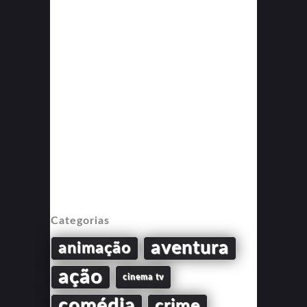
Categorias
aventura
animação
ação
cinema tv
comédia
crime