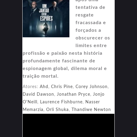
tentativa de
resgate
fracassada e
forçados a
obscurecer os
limites entre
profissão e paixão nesta história
profundamente fascinante de
espionagem global, dilema moral e
traição mortal.
Atores:
Ahd
,
Chris Pine
,
Corey Johnson
,
David Dawson
,
Jonathan Pryce
,
Jonjo
O'Neill
,
Laurence Fishburne
,
Nasser
Memarzia
,
Orli Shuka
,
Thandiwe Newton