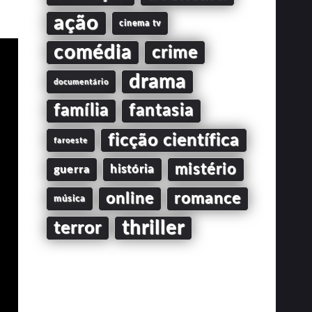
ação
cinema tv
comédia
crime
drama
documentário
família
fantasia
ficção científica
faroeste
mistério
guerra
história
online
romance
música
thriller
terror