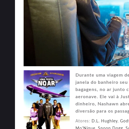
Durante uma viagem de
janela do banheiro seu
bagagens, no ar junto 
aeronave. Ele vai à Ju
dinheiro, Nashawn abr
diversão para os passa
Atores:
D.L. Hughley
,
God
Mo'Nique
,
Snoop Dogg
,
S