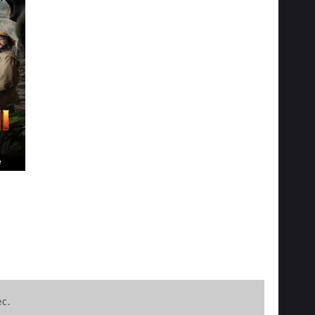
e
ec.