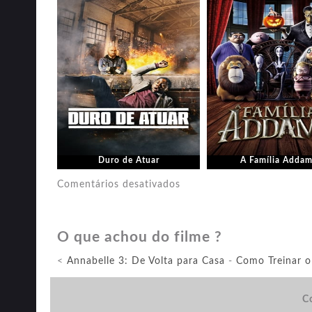
Duro de Atuar
A Família Addam
em
Comentários desativados
Jumanji:
Próxima
O que achou do filme ?
Fase
<
Annabelle 3: De Volta para Casa
-
Como Treinar o
Co