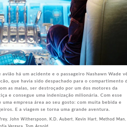
 avião há um acidente e o passageiro Nashawn Wade vê
 cão, que havia sido despachado para o compartimento 
com as malas, ser destroçado por um dos motores da
stiça e consegue uma indenização milionária. Com esse
e uma empresa área ao seu gosto: com muita bebida e
geiros. E a viagem se torna uma grande aventura.
frey
,
John Witherspoon
,
K.D. Aubert
,
Kevin Hart
,
Method Man
,
ofía Vergara
,
Tom Arnold