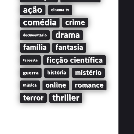
ação
cinema tv
comédia
crime
drama
documentário
família
fantasia
ficção científica
faroeste
mistério
guerra
história
online
romance
música
thriller
terror