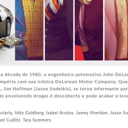
o da década de 1980, o engenheiro automotivo John DeLo
 império com sua icônica DeLorean Motor Company. Qu
o, Jim Hoffman (Jason Sudeikis), se torna informante par
lo envolvendo drogas é descoberto e pode acabar o lev
oriarty
,
Iddo Goldberg
,
Isabel Arraiza
,
Jamey Sheridan
,
Jason Su
el Cudlitz
,
Tara Summers