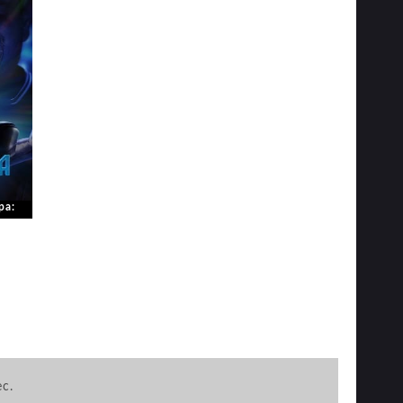
pa:
ec.