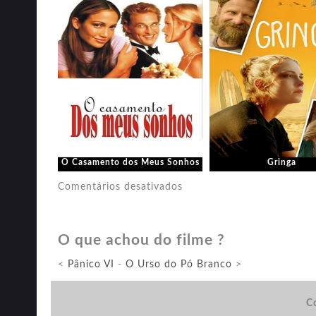
O Casamento dos Meus Sonhos
Gringa
em
Comentários desativados
Homem-
Formiga
O que achou do filme ?
e
a
<
Pânico VI
-
O Urso do Pó Branco
>
Vespa:
Quantumania
Co