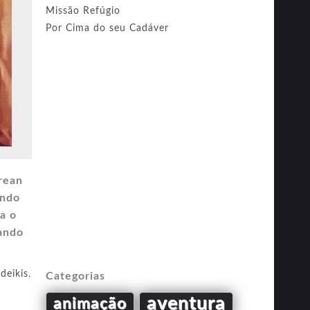
Missão Refúgio
Por Cima do seu Cadáver
rean
ando
a o
ando
deikis
,
Categorias
aventura
animação