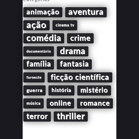
aventura
animação
ação
cinema tv
comédia
crime
drama
documentário
família
fantasia
ficção científica
faroeste
mistério
guerra
história
online
romance
música
thriller
terror