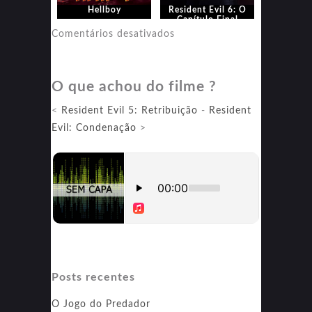
Hellboy
Resident Evil 6: O
Capítulo Final
em
Comentários desativados
Resident
Evil
O que achou do filme ?
6:
O
<
Resident Evil 5: Retribuição
-
Resident
Capítulo
Evil: Condenação
>
Final
Posts recentes
O Jogo do Predador